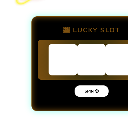
🎰 LUCKY SLOT
SPIN 🎲