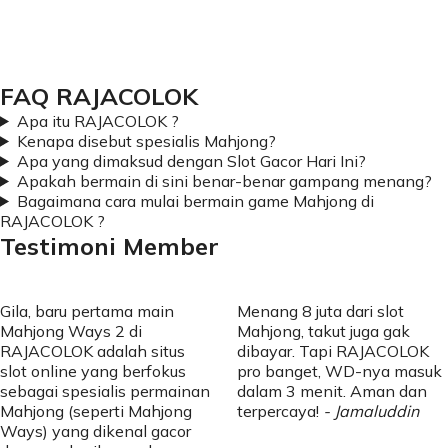
Loading...
FAQ RAJACOLOK
Apa itu RAJACOLOK ?
Kenapa disebut spesialis Mahjong?
Apa yang dimaksud dengan Slot Gacor Hari Ini?
Apakah bermain di sini benar-benar gampang menang?
Bagaimana cara mulai bermain game Mahjong di
RAJACOLOK ?
Testimoni Member
Gila, baru pertama main
Menang 8 juta dari slot
Mahjong Ways 2 di
Mahjong, takut juga gak
RAJACOLOK adalah situs
dibayar. Tapi RAJACOLOK
slot online yang berfokus
pro banget, WD-nya masuk
sebagai spesialis permainan
dalam 3 menit. Aman dan
Mahjong (seperti Mahjong
terpercaya!
- Jamaluddin
Ways) yang dikenal gacor