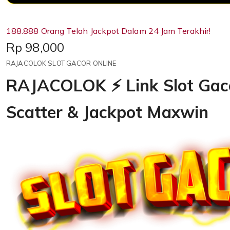
188.888 Orang Telah Jackpot Dalam 24 Jam Terakhir!
Price:
Rp 98,000
RAJACOLOK SLOT GACOR ONLINE
RAJACOLOK ⚡ Link Slot Gaco
Scatter & Jackpot Maxwin