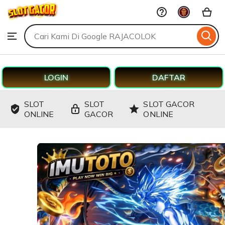
RAJACOLOK
Skip
to
Search
Browse
ontent
for
items
or
shops
LOGIN
DAFTAR
SLOT
SLOT
SLOT GACOR
ONLINE
GACOR
ONLINE