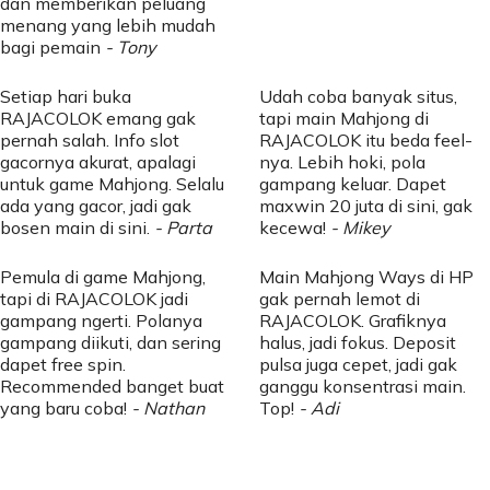
dan memberikan peluang
menang yang lebih mudah
bagi pemain
- Tony
Setiap hari buka
Udah coba banyak situs,
RAJACOLOK emang gak
tapi main Mahjong di
pernah salah. Info slot
RAJACOLOK itu beda feel-
gacornya akurat, apalagi
nya. Lebih hoki, pola
untuk game Mahjong. Selalu
gampang keluar. Dapet
ada yang gacor, jadi gak
maxwin 20 juta di sini, gak
bosen main di sini.
- Parta
kecewa!
- Mikey
Pemula di game Mahjong,
Main Mahjong Ways di HP
tapi di RAJACOLOK jadi
gak pernah lemot di
gampang ngerti. Polanya
RAJACOLOK. Grafiknya
gampang diikuti, dan sering
halus, jadi fokus. Deposit
dapet free spin.
pulsa juga cepet, jadi gak
Recommended banget buat
ganggu konsentrasi main.
yang baru coba!
- Nathan
Top!
- Adi