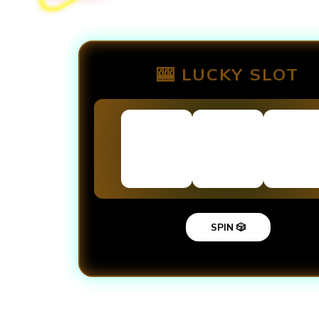
🎰 LUCKY SLOT
SPIN 🎲