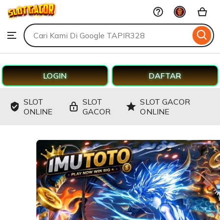
TAPIR328
Skip
to
Search
Browse
ontent
for
items
or
shops
LOGIN
DAFTAR
SLOT
SLOT
SLOT GACOR
ONLINE
GACOR
ONLINE