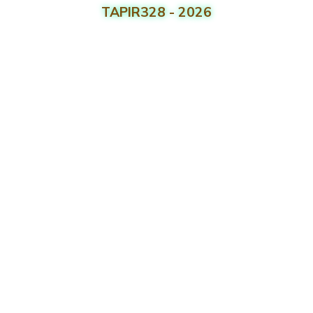
TAPIR328 - 2026